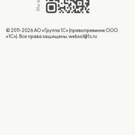
Мы в Max
© 2011-2026 АО «Группа 1С» (правопреемник ООО
«1С»). Все права защищены.
websol@1c.ru