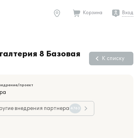
Корзина
Вход
галтерия 8 Базовая
К списку
недрение/проект
ара
ругие внедрения партнера
4763