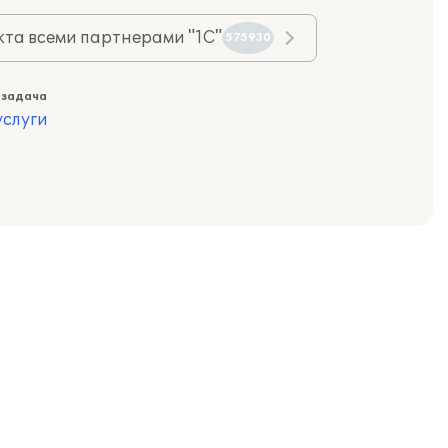
та всеми партнерами "1С"
575930
 задача
слуги