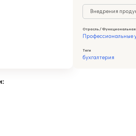
Внедрения продук
Отрасль / Функциональная
Профессиональные у
Теги
бухгалтерия
и: