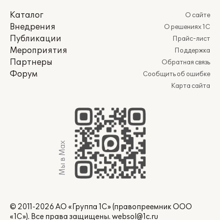
Каталог
О сайте
Внедрения
О решениях 1С
Публикации
Прайс-лист
Мероприятия
Поддержка
Партнеры
Обратная связь
Форум
Сообщить об ошибке
Карта сайта
Мы в Max
© 2011-2026 АО «Группа 1С» (правопреемник ООО
«1С»). Все права защищены.
websol@1c.ru