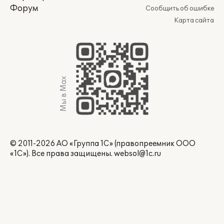
Форум
Сообщить об ошибке
Карта сайта
Мы в Max
© 2011-2026 АО «Группа 1С» (правопреемник ООО
«1С»). Все права защищены.
websol@1c.ru