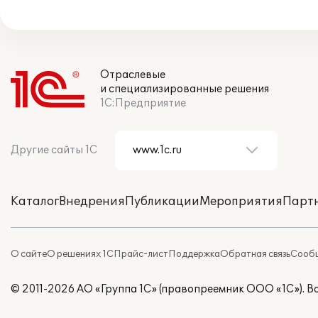
Отраслевые
и специализированные решения
1С:Предприятие
Другие сайты 1С
Каталог
Внедрения
Публикации
Мероприятия
Парт
О сайте
О решениях 1С
Прайс-лист
Поддержка
Обратная связь
Сообщ
© 2011-2026 АО «Группа 1С» (правопреемник ООО «1С»). 