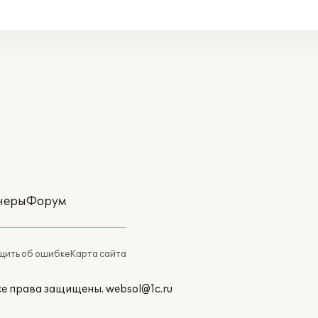
неры
Форум
ить об ошибке
Карта сайта
Все права защищены.
websol@1c.ru