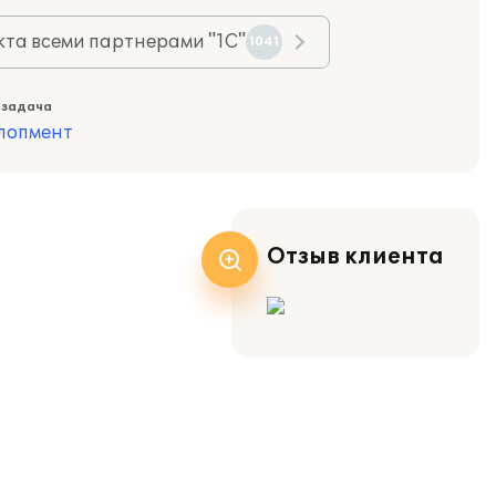
та всеми партнерами "1С"
1041
 задача
лопмент
Отзыв клиента