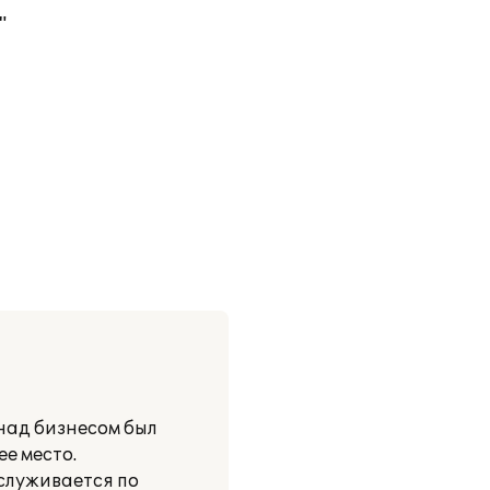
"
 над бизнесом был
е место.
бслуживается по