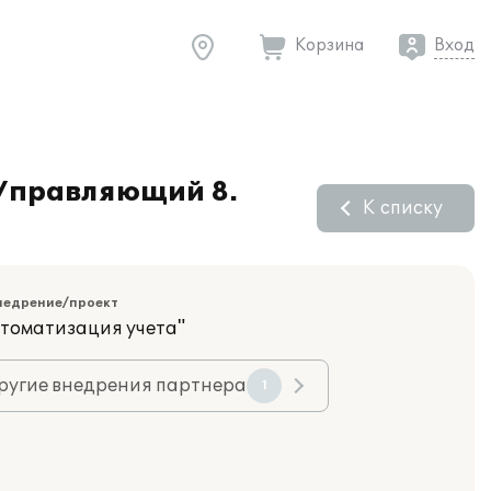
Корзина
Вход
:Управляющий 8.
К списку
недрение/проект
втоматизация учета"
ругие внедрения партнера
1