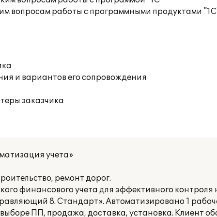
ким вопросам работы с программой "1С"
им вопросам работы с программными продуктами "1С
ика
ния и вариантов его сопровождения
ютеры заказчика
оматизация учета»
оительство, ремонт дорог.
ского финансового учета для эффективного контроля
равляющий 8. Стандарт». Автоматизировано 1 рабоче
выборе ПП, продажа, доставка, установка. Клиент о