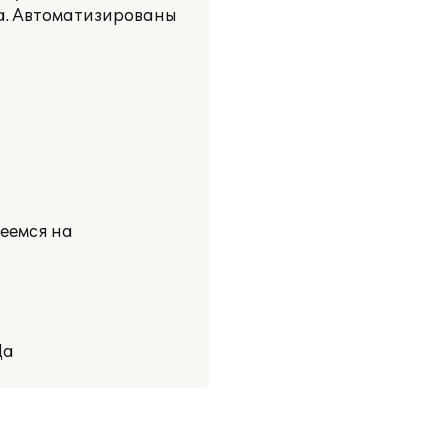
да. Автоматизированы
еемся на
Да