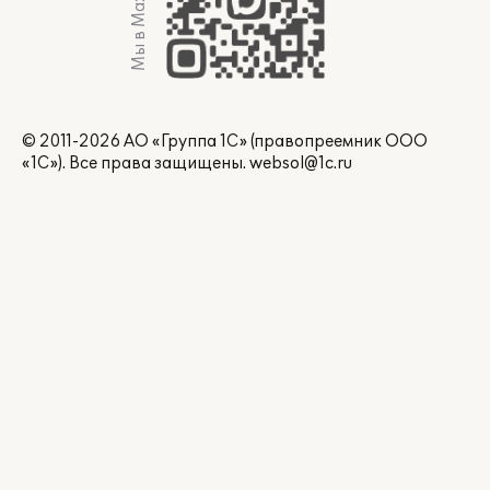
Мы в Max
© 2011-2026 АО «Группа 1С» (правопреемник ООО
«1С»). Все права защищены.
websol@1c.ru