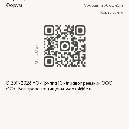
Форум
Сообщить об ошибке
Карта сайта
Мы в Max
© 2011-2026 АО «Группа 1С» (правопреемник ООО
«1С»). Все права защищены.
websol@1c.ru