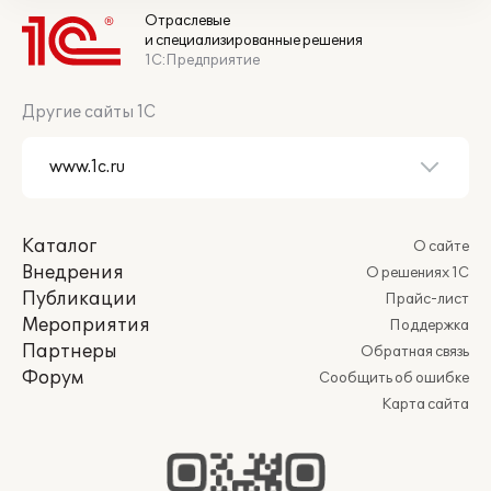
Отраслевые
и специализированные решения
1С:Предприятие
Другие сайты 1С
Каталог
О сайте
Внедрения
О решениях 1С
Публикации
Прайс-лист
Мероприятия
Поддержка
Партнеры
Обратная связь
Форум
Сообщить об ошибке
Карта сайта