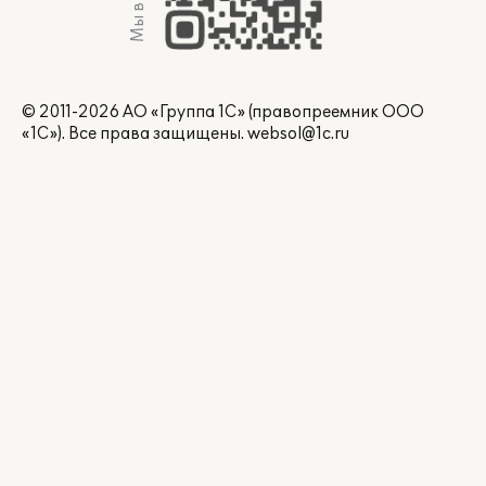
Мы в Max
© 2011-2026 АО «Группа 1С» (правопреемник ООО
«1С»). Все права защищены.
websol@1c.ru