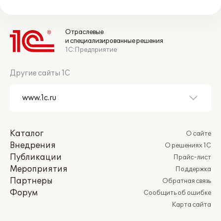
Отраслевые
и специализированные решения
1С:Предприятие
Другие сайты 1С
Каталог
О сайте
Внедрения
О решениях 1С
Публикации
Прайс-лист
Мероприятия
Поддержка
Партнеры
Обратная связь
Форум
Сообщить об ошибке
Карта сайта