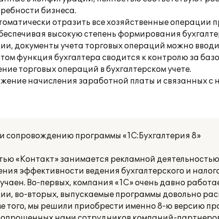
требности бизнеса.
томатически отразить все хозяйственные операции 
обеспечивая высокую степень формирования бухгалте
ии, документы учета торговых операций можно вводи
том функция бухгалтера сводится к контролю за ба
е торговых операций в бухгалтерском учете.
ражение начисления заработной платы и связанных с 
 и сопровождению программы «1С:Бухгалтерия 8»
ью «Контакт» занимается рекламной деятельностью у
ния эффективности ведения бухгалтерского и налого
учаен. Во-первых, компания «1С» очень давно работа
ии, во-вторых, выпускаемые программы довольно ра
 того, мы решили приобрести именно 8-ю версию пр
 опрошенных нами сотрудников компаний-партнеров