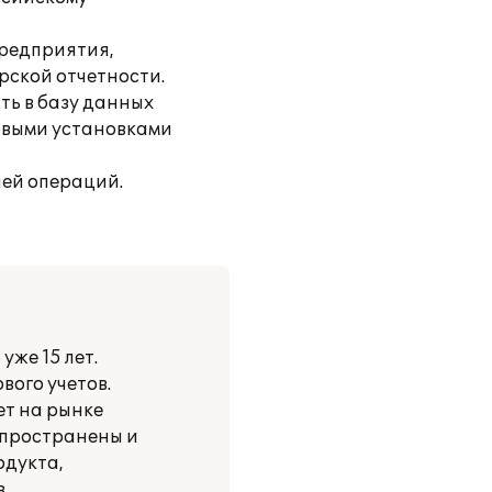
предприятия,
рской отчетности.
ть в базу данных
зовыми установками
ней операций.
же 15 лет.
вого учетов.
ет на рынке
спространены и
одукта,
.