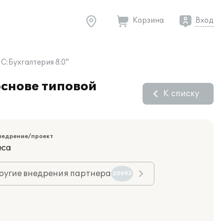
Корзина
Вход
С:Бухгалтерия 8.0"
основе типовой
К списку
недрение/проект
еса
ругие внедрения партнера
20093