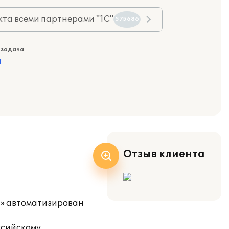
та всеми партнерами "1С"
575686
 задача
а
Отзыв клиента
а» автоматизирован
ссийскому