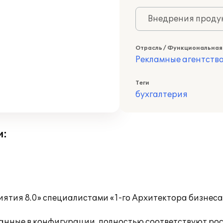
Внедрения продук
Отрасль / Функциональная
Рекламные агентств
Теги
бухгалтерия
и:
иятия 8.0» специалистами «1-го Архитектора бизнес
ванные в конфигурации, полностью соответствуют ро