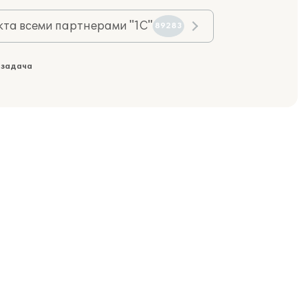
та всеми партнерами "1С"
89283
 задача