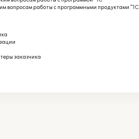
ким вопросам работы с программой "1С"
им вопросам работы с программными продуктами "1С
ика
изации
ютеры заказчика