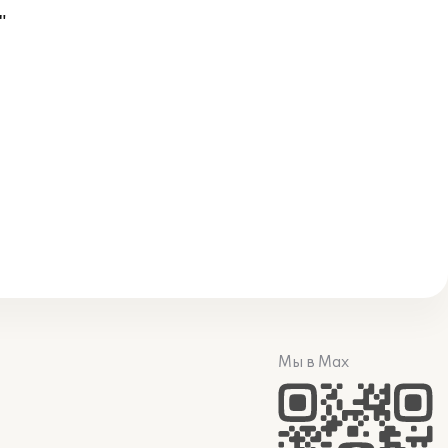
"
Мы в Max