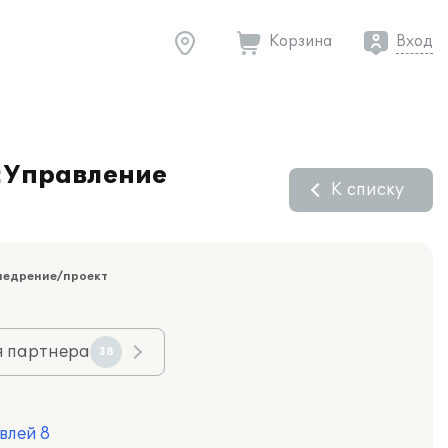
Корзина
Вход
С:Управление
К списку
недрение/проект
я партнера
38
влей 8