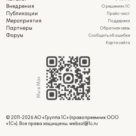
Внедрения
О решениях 1С
Публикации
Прайс-лист
Мероприятия
Поддержка
Партнеры
Обратная связь
Форум
Сообщить об ошибке
Карта сайта
Мы в Max
© 2011-2026 АО «Группа 1С» (правопреемник ООО
«1С»). Все права защищены.
websol@1c.ru