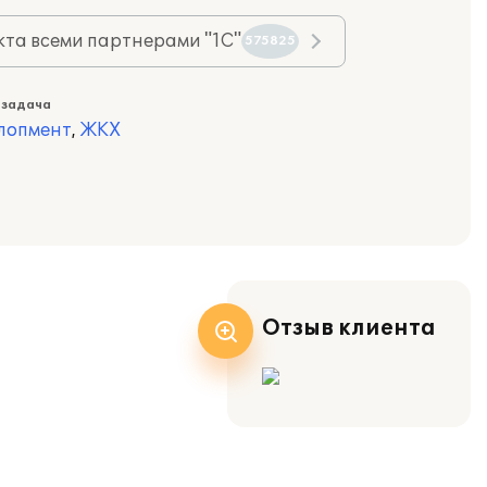
та всеми партнерами "1С"
575825
 задача
лопмент
,
ЖКХ
Отзыв клиента