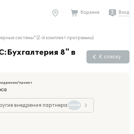
Корзина
Вход
нерные системы" (2-й комплект программы)
С:Бухгалтерия 8" в
К списку
недрение/проект
еса
ругие внедрения партнера
20098