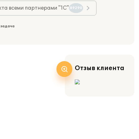
та всеми партнерами "1С"
89290
 задача
Отзыв клиента