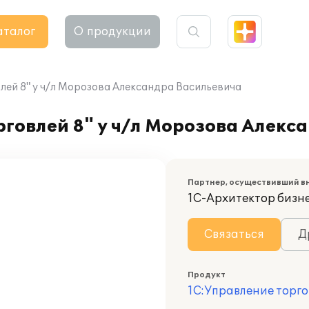
аталог
О продукции
лей 8" у ч/л Морозова Александра Васильевича
говлей 8" у ч/л Морозова Алекс
Партнер, осуществивший в
1С-Архитектор бизн
Связаться
Д
Продукт
1С:Управление торго