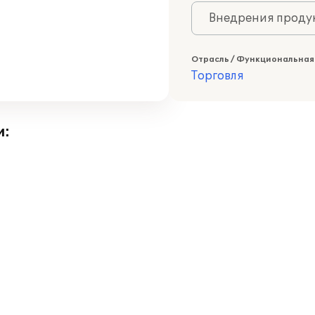
Внедрения продук
Отрасль / Функциональная
Торговля
и: