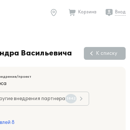
Корзина
Вход
андра Васильевича
К списку
недрение/проект
еса
ругие внедрения партнера
3842
влей 8