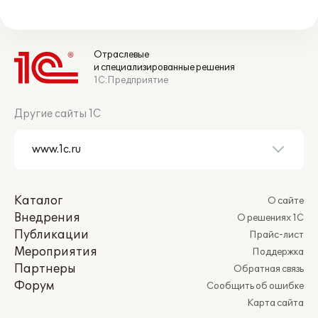
Отраслевые
и специализированные решения
1С:Предприятие
Другие сайты 1С
Каталог
О сайте
Внедрения
О решениях 1С
Публикации
Прайс-лист
Мероприятия
Поддержка
Партнеры
Обратная связь
Форум
Сообщить об ошибке
Карта сайта