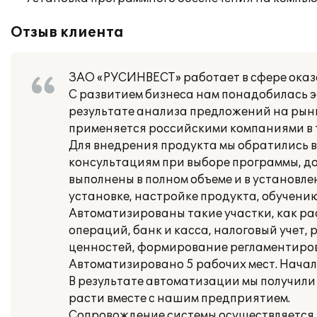
Отзыв клиента
ЗАО «РУСИНВЕСТ» работает в сфере оказ
С развитием бизнеса нам понадобилась э
результате анализа предложений на рынк
применяется российскими компаниями в т
Для внедрения продукта мы обратились в 
консультациям при выборе программы, до
выполнены в полном объеме и в установле
установке, настройке продукта, обучению
Автоматизированы такие участки, как рас
операций, банк и касса, налоговый учет,
ценностей, формирование регламентиров
Автоматизировано 5 рабочих мест. Начало
В результате автоматизации мы получил
расти вместе с нашим предприятием.
Сопровождение системы осуществляется в