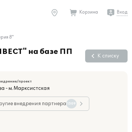
Корзина
Вход
рия 8"
НВЕСТ" на базе ПП
К списку
недрение/проект
ва - м. Марксистская
ругие внедрения партнера
1509