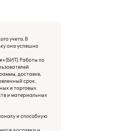
го учета. В
ьку она успешно
» (БИТ). Работы по
льзователей
раммы, доставке,
овленный срок.
ных и торговых
дств и материальных
ионалу и способную
ется доставка и