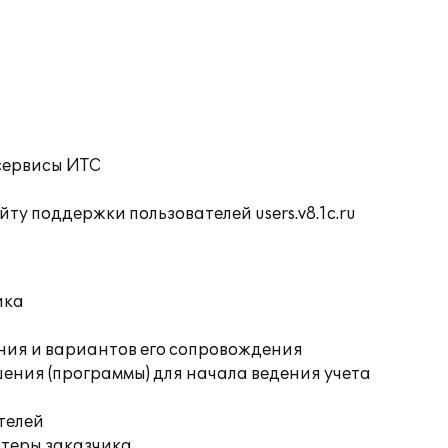
сервисы ИТС
ту поддержки пользователей users.v8.1c.ru
ика
ния и вариантов его сопровождения
ения (программы) для начала ведения учета
телей
ютеры заказчика