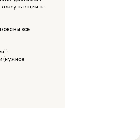
т консультации по
изованы все
н")
и (нужное