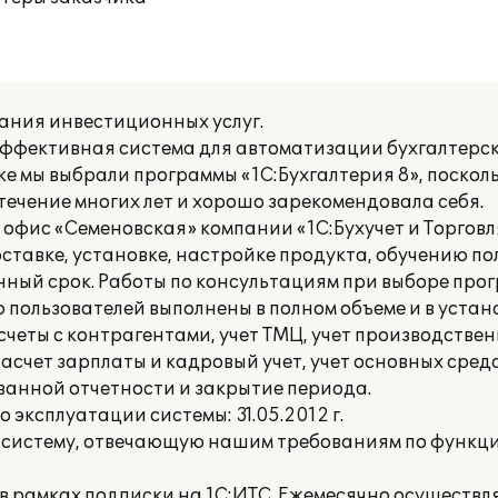
ания инвестиционных услуг.
ффективная система для автоматизации бухгалтерско
е мы выбрали программы «1С:Бухгалтерия 8», поскол
ечение многих лет и хорошо зарекомендовала себя.
офис «Семеновская» компании «1С:Бухучет и Торговля
ставке, установке, настройке продукта, обучению по
нный срок. Работы по консультациям при выборе прог
 пользователей выполнены в полном объеме и в устан
четы с контрагентами, учет ТМЦ, учет производствен
 расчет зарплаты и кадровый учет, учет основных сре
анной отчетности и закрытие периода.
 эксплуатации системы: 31.05.2012 г.
и систему, отвечающую нашим требованиям по функц
 рамках подписки на 1С:ИТС. Ежемесячно осуществля