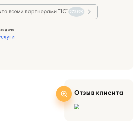
та всеми партнерами "1С"
575930
 задача
слуги
Отзыв клиента