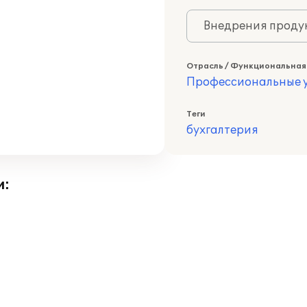
Внедрения продук
Отрасль / Функциональная
Профессиональные у
Теги
бухгалтерия
и: