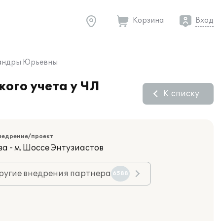
Корзина
Вход
ксандры Юрьевны
ого учета у ЧЛ
К списку
недрение/проект
а - м. Шоссе Энтузиастов
ругие внедрения партнера
6588