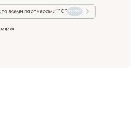
та всеми партнерами "1С"
575993
 задача