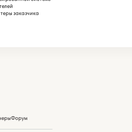
телей
ютеры заказчика
неры
Форум