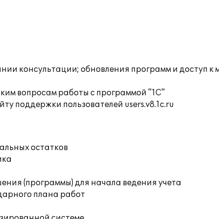
инии консультации; обновления программ и доступ к
ким вопросам работы с программой "1С"
ту поддержки пользователей users.v8.1c.ru
чальных остатков
ика
ения (программы) для начала ведения учета
дарного плана работ
изированной системе