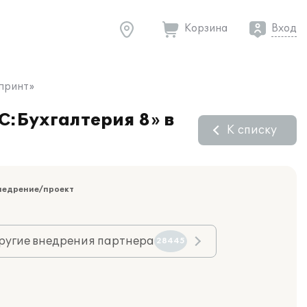
Корзина
Вход
апринт»
С:Бухгалтерия 8» в
К списку
недрение/проект
ругие внедрения партнера
28445