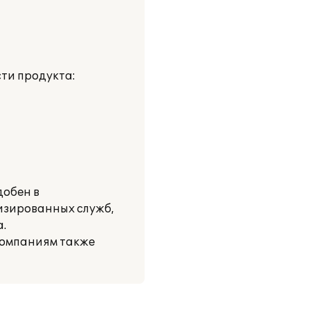
ти продукта:
добен в
изированных служб,
.
компаниям также