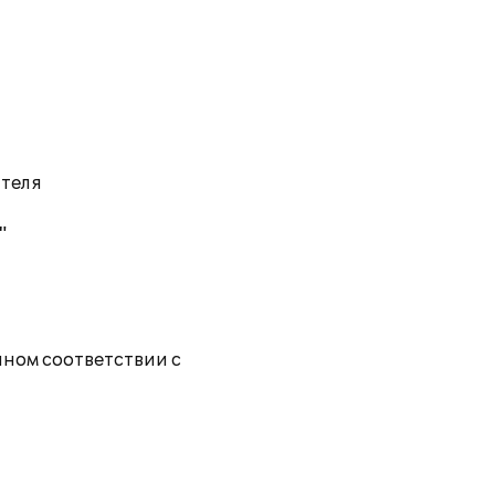
ателя
"
лном соответствии с