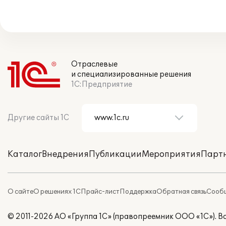
Отраслевые
и специализированные решения
1С:Предприятие
Другие сайты 1С
Каталог
Внедрения
Публикации
Мероприятия
Парт
О сайте
О решениях 1С
Прайс-лист
Поддержка
Обратная связь
Сообщ
© 2011-2026 АО «Группа 1С» (правопреемник ООО «1С»). 