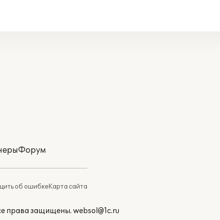
неры
Форум
ить об ошибке
Карта сайта
Все права защищены.
websol@1c.ru