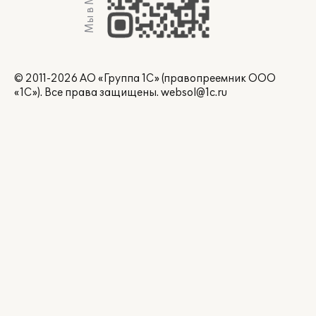
Мы в Max
© 2011-2026 АО «Группа 1С» (правопреемник ООО
«1С»). Все права защищены.
websol@1c.ru