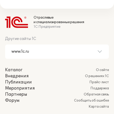
Отраслевые
и специализированные решения
1С:Предприятие
Другие сайты 1С
Каталог
О сайте
Внедрения
О решениях 1С
Публикации
Прайс-лист
Мероприятия
Поддержка
Партнеры
Обратная связь
Форум
Сообщить об ошибке
Карта сайта