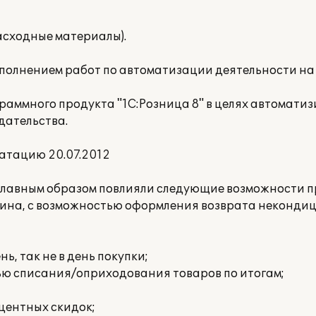
асходные материалы).
ыполнением работ по автоматизации деятельности н
раммного продукта "1С:Розница 8" в целях автомати
дательства.
атацию 20.07.2012
 главным образом повлияли следующие возможности п
азина, с возможностью оформления возврата неконди
нь, так не в день покупки;
ью списания/оприходования товаров по итогам;
центных скидок;