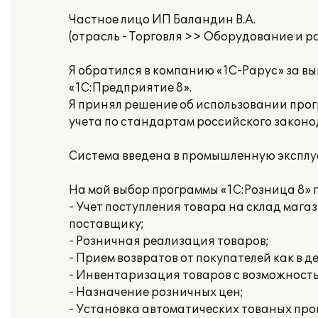
Частное лицо ИП Баландин В.А.
(отрасль - Торговля >> Оборудование и р
Я обратился в компанию «1С-Рарус» за в
«1С:Предприятие 8».
Я принял решение об использовании прог
учета по стандартам российского законо
Система введена в промышленную эксплу
На мой выбор программы «1С:Розница 8»
- Учет поступления товара на склад маг
поставщику;
- Розничная реализация товаров;
- Прием возвратов от покупателей как в де
- Инвентаризация товаров с возможност
- Назначение розничных цен;
- Установка автоматических тованых про