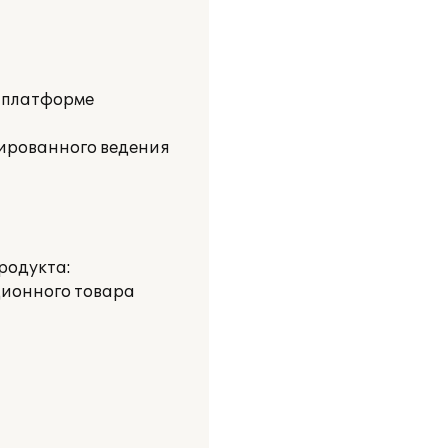
а платформе
зированного ведения
родукта:
ционного товара