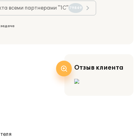
та всеми партнерами "1С"
79849
 задача
Отзыв клиента
ателя