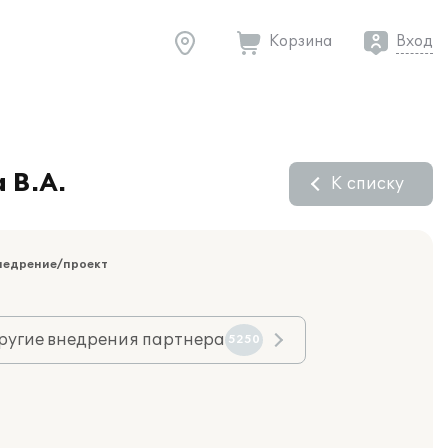
Корзина
Вход
 В.А.
К списку
недрение/проект
ругие внедрения партнера
5250