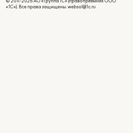
© 2011-2026 АО «Группа 1С» (правопреемник ООО
«1С»). Все права защищены.
websol@1c.ru