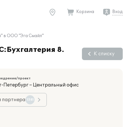
Корзина
Вход
я" в ООО "Эга Смайл"
С:Бухгалтерия 8.
К списку
недрение/проект
кт-Петербург – Центральный офис
я партнера
1581