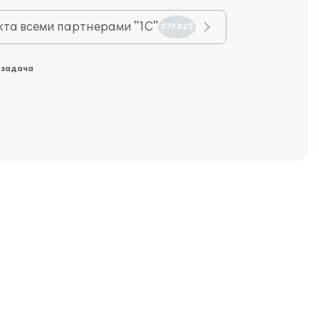
та всеми партнерами "1С"
575825
 задача