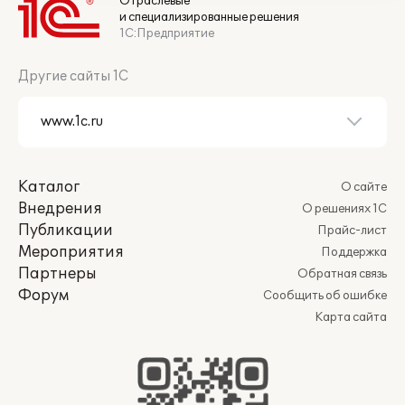
Отраслевые
и специализированные решения
1С:Предприятие
Другие сайты 1С
Каталог
О сайте
Внедрения
О решениях 1С
Публикации
Прайс-лист
Мероприятия
Поддержка
Партнеры
Обратная связь
Форум
Сообщить об ошибке
Карта сайта