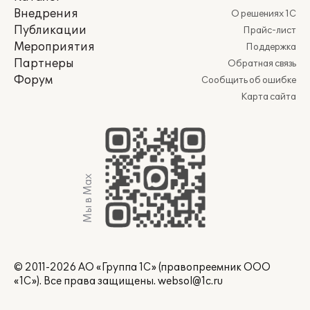
Внедрения
О решениях 1С
Публикации
Прайс-лист
Мероприятия
Поддержка
Партнеры
Обратная связь
Форум
Сообщить об ошибке
Карта сайта
Мы в Max
© 2011-2026 АО «Группа 1С» (правопреемник ООО
«1С»). Все права защищены.
websol@1c.ru