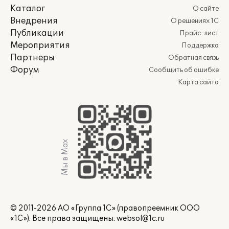
Каталог
О сайте
Внедрения
О решениях 1С
Публикации
Прайс-лист
Мероприятия
Поддержка
Партнеры
Обратная связь
Форум
Сообщить об ошибке
Карта сайта
Мы в Max
© 2011-2026 АО «Группа 1С» (правопреемник ООО
«1С»). Все права защищены.
websol@1c.ru