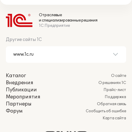
Отраслевые
и специализированные решения
1С:Предприятие
Другие сайты 1С
Каталог
О сайте
Внедрения
О решениях 1С
Публикации
Прайс-лист
Мероприятия
Поддержка
Партнеры
Обратная связь
Форум
Сообщить об ошибке
Карта сайта