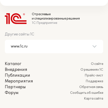
Отраслевые
и специализированные решения
1С:Предприятие
Другие сайты 1С
Каталог
О сайте
Внедрения
О решениях 1С
Публикации
Прайс-лист
Мероприятия
Поддержка
Партнеры
Обратная связь
Форум
Сообщить об ошибке
Карта сайта