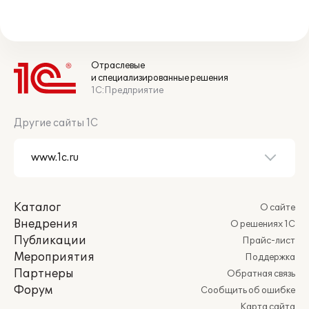
Отраслевые
и специализированные решения
1С:Предприятие
Другие сайты 1С
Каталог
О сайте
Внедрения
О решениях 1С
Публикации
Прайс-лист
Мероприятия
Поддержка
Партнеры
Обратная связь
Форум
Сообщить об ошибке
Карта сайта