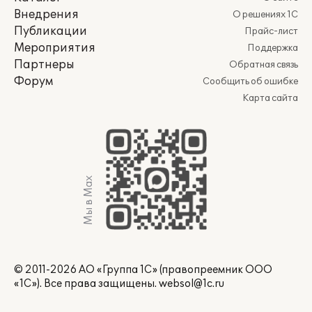
Внедрения
О решениях 1С
Публикации
Прайс-лист
Мероприятия
Поддержка
Партнеры
Обратная связь
Форум
Сообщить об ошибке
Карта сайта
Мы в Max
© 2011-2026 АО «Группа 1С» (правопреемник ООО
«1С»). Все права защищены.
websol@1c.ru