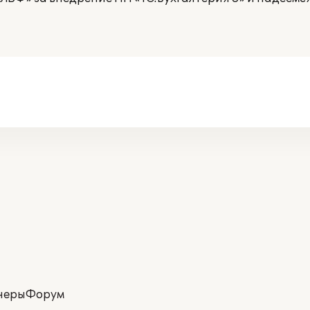
неры
Форум