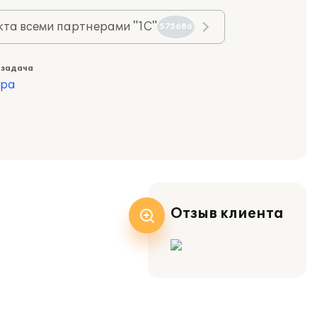
та всеми партнерами "1С"
575686
 задача
ура
Отзыв клиента