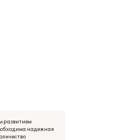
м развитием
 необходима надежная
Количество