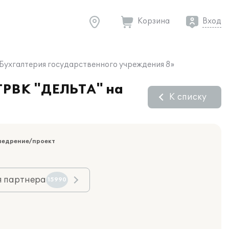
Корзина
Вход
:Бухгалтерия государственного учреждения 8»
 ТРВК "ДЕЛЬТА" на
К списку
недрение/проект
я партнера
15990