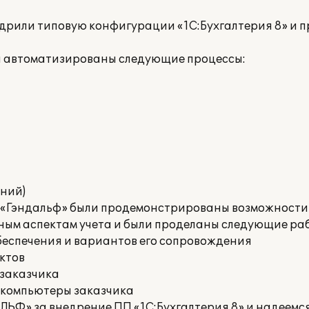
рили типовую конфигурации «1С:Бухгалтерия 8» и п
ли автоматизированы следующие процессы:
ний)
К «Гэндальф» были продемонстрированы возможности
ным аспектам учета и были проделаны следующие ра
беспечения и вариантов его сопровождения
ктов
 заказчика
 компьютеры заказчика
ЬФ» за внедрение ПП «1С:Бухгалтерия 8» и надеемс