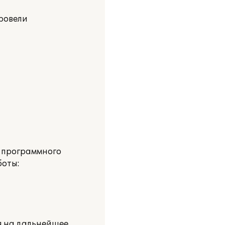
ровели
 программного
боты:
я на дальнейшее