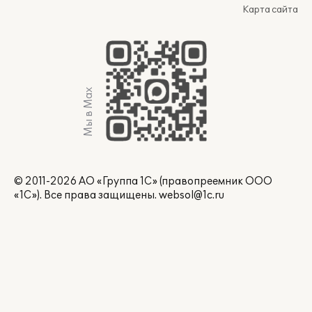
Карта сайта
Мы в Max
© 2011-2026 АО «Группа 1С» (правопреемник ООО
«1С»). Все права защищены.
websol@1c.ru