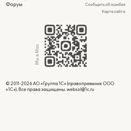
Форум
Сообщить об ошибке
Карта сайта
Мы в Max
© 2011-2026 АО «Группа 1С» (правопреемник ООО
«1С»). Все права защищены.
websol@1c.ru