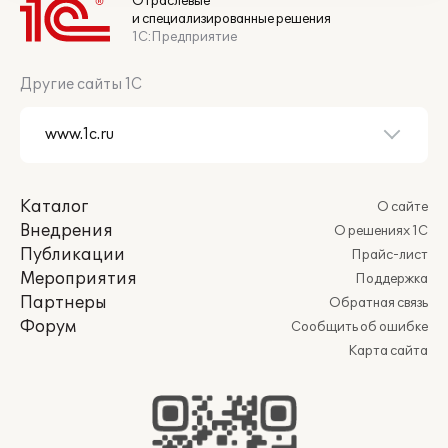
Отраслевые
и специализированные решения
1С:Предприятие
Другие сайты 1С
Каталог
О сайте
Внедрения
О решениях 1С
Публикации
Прайс-лист
Мероприятия
Поддержка
Партнеры
Обратная связь
Форум
Сообщить об ошибке
Карта сайта