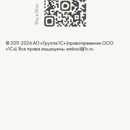
Мы в Max
© 2011-2026 АО «Группа 1С» (правопреемник ООО
«1С»). Все права защищены.
websol@1c.ru