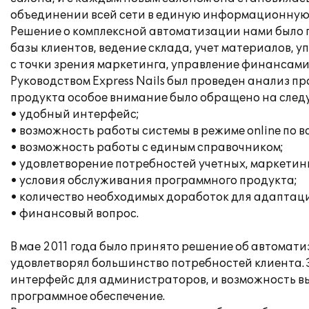
объединении всей сети в единую информационную с
Решение о комплексной автоматизации нами было п
базы клиентов, ведение склада, учет материалов,
с точки зрения маркетинга, управление финансами,
Руководством Express Nails был проведен анализ 
продукта особое внимание было обращено на след
• удобный интерфейс;
• возможность работы системы в режиме online по вс
• возможность работы с единым справочником;
• удовлетворение потребностей учетных, маркети
• условия обслуживания программного продукта;
• количество необходимых доработок для адаптац
• финансовый вопрос.
В мае 2011 года было принято решение об автомати
удовлетворял большинство потребностей клиента. 
интерфейс для администраторов, и возможность выг
программное обеспечение.