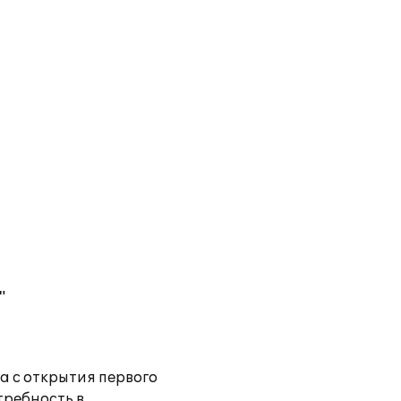
"
а с открытия первого
требность в