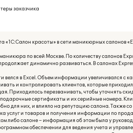
ютеры заказчика
 «1C:Салон красоты» в сети маникюрных салонов «Exp
 маникюра по всей Москве. По количеству салонов Ехpr
 продолжает динамично развиваться. В салонах Ехpres
ти велся в Excel. Объем информации увеличивался с 
живать и контролировать клиентов, которые приходил
бщая. Приходилось перезванивать, чтобы уточнять ски
е подарочные сертификаты и их серийные номера. Кл
добно для них, и влияло на репутацию салона. Также с
ка услуг и товаров и получения информации по прода
аком либо салоне – информация об этом была у руковод
граммном обеспечении для ведения учета и управле