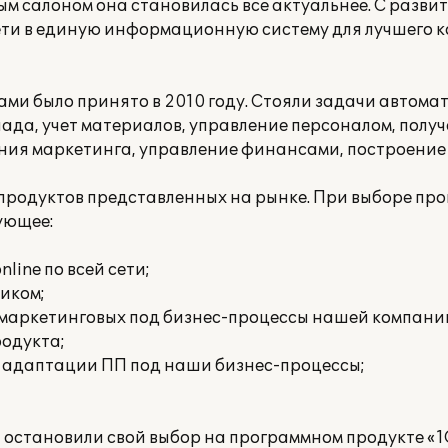
ым салоном она становилась все актуальнее. С разви
ети в единую информационную систему для лучшего к
ми было принято в 2010 году. Стояли задачи автома
клада, учет материалов, управление персоналом, пол
ния маркетинга, управление финансами, построение 
продуктов представленных на рынке. При выборе пр
ующее:
line по всей сети;
иком;
 маркетинговых под бизнес-процессы нашей компани
родукта;
я адаптации ПП под наши бизнес-процессы;
 мы остановили свой выбор на программном продукте «