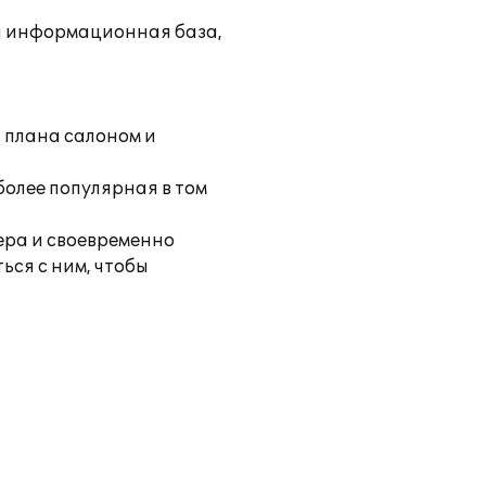
ая информационная база,
т плана салоном и
 более популярная в том
ера и своевременно
ься с ним, чтобы