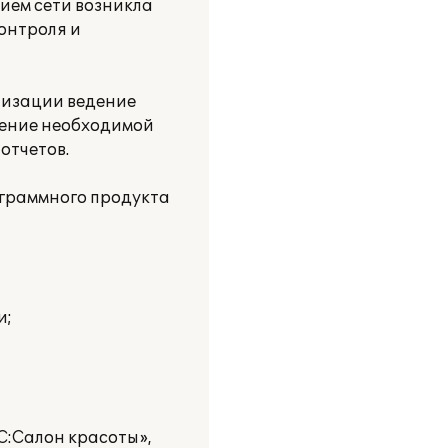
тием сети возникла
онтроля и
тизации ведение
учение необходимой
отчетов.
ограммного продукта
и;
1С:Салон красоты»,