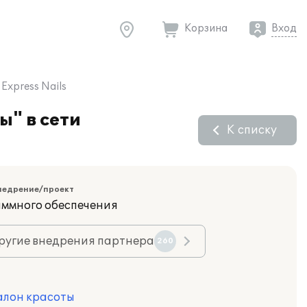
Корзина
Вход
xpress Nails
" в сети
К списку
недрение/проект
ммного обеспечения
ругие внедрения партнера
260
алон красоты