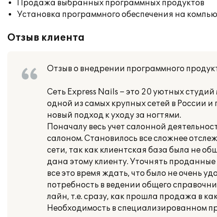
Продажа выбранных программных продуктов
Установка программного обеспечения на компь
Отзыв клиента
Отзыв о внедрении программного продукта
Сеть Ехpress Nails – это 20 уютных студий
одной из самых крупных сетей в России и
новый подход к уходу за ногтями.
Поначалу весь учет салонной деятельнос
салоном. Становилось все сложнее отсле
сети, так как клиентская база была не о
дана этому клиенту. Уточнять проданны
все это время ждать, что было не очень у
потребность в ведении общего справочни
лайн, т.е. сразу, как прошла продажа в к
Необходимость в специализированном про