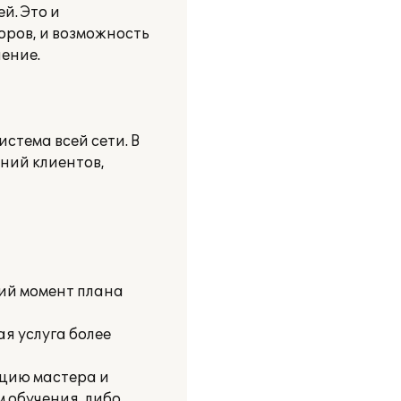
й. Это и
оров, и возможность
чение.
тема всей сети. В
ений клиентов,
щий момент плана
ая услуга более
ацию мастера и
м обучения, либо