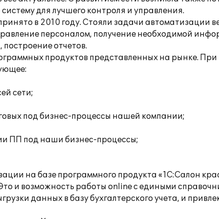
истему для лучшего контроля и управления.
ринято в 2010 году. Стояли задачи автоматизации ве
 управление персоналом, получение необходимой инф
 построение отчетов.
программных продуктов представленных на рынке. Пр
ующее:
ей сети;
нговых под бизнес-процессы нашей компании;
ии ПП под наши бизнес-процессы;
зации на базе программного продукта «1С:Салон крас
Это и возможность работы online с едиными справочн
рузки данных в базу бухгалтерского учета, и привл