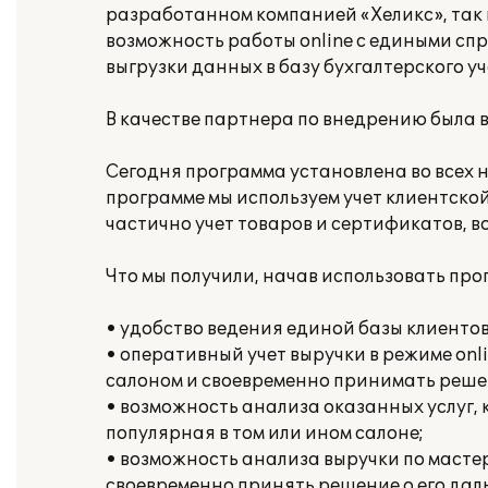
разработанном компанией «Хеликс», так 
возможность работы online с едиными сп
выгрузки данных в базу бухгалтерского у
В качестве партнера по внедрению была 
Сегодня программа установлена во всех 
программе мы используем учет клиентской
частично учет товаров и сертификатов, в
Что мы получили, начав использовать пр
• удобство ведения единой базы клиентов
• оперативный учет выручки в режиме onl
салоном и своевременно принимать реше
• возможность анализа оказанных услуг, к
популярная в том или ином салоне;
• возможность анализа выручки по масте
своевременно принять решение о его даль