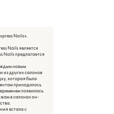
ress Nails».
ess Nails является
s Nails предлагается
каждым новым
и из других салонов
дку, которая была
иентам приходилось
о временем появилась
жам в салонах он-
ства.
ния встала с