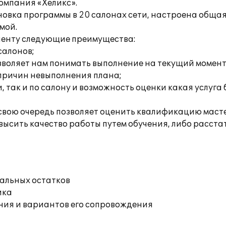
омпания «Хеликс».
новка программы в 20 салонах сети, настроена общ
мой.
иенту следующие преимущества:
салонов;
позволяет нам понимать выполнение на текущий момен
причин невыполнения плана;
, так и по салону и возможность оценки какая услуга
в свою очередь позволяет оценить квалификацию маст
высить качество работы путем обучения, либо расстат
чальных остатков
ика
ния и вариантов его сопровождения