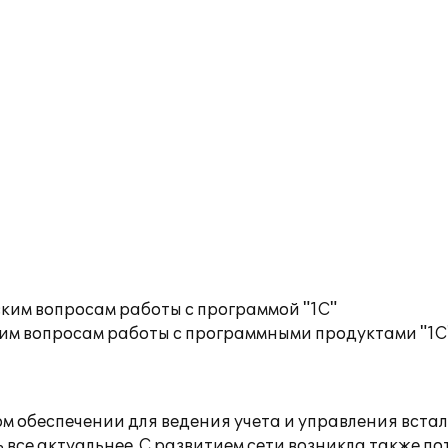
ким вопросам работы с программой "1С"
им вопросам работы с программными продуктами "1С
обеспечении для ведения учета и управления встал
 все актуальнее. С развитием сети возникла также по