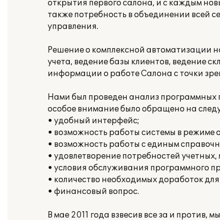
открытия первого салона, и с каждым нов
также потребность в объединении всей с
управления.
Решение о комплексной автоматизации на
учета, ведение базы клиентов, ведение с
информации о работе Салона с точки зре
Нами был проведен анализ программных 
особое внимание было обращено на след
• удобный интерфейс;
• возможность работы системы в режиме on
• возможность работы с единым справочн
• удовлетворение потребностей учетных,
• условия обслуживания программного п
• количество необходимых доработок дл
• финансовый вопрос.
В мае 2011 года взвесив все за и против,