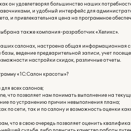
как он удовлетворял большинство наших потребносте
равочниками, и удобный интерфейс для администрат
чета, и привлекательная цена на программное обеспе
выбрана также компания-разработчик «Хеликс».
наших салонах, настроена общая информационная сис
 базы, ведение предварительной записи, учет посещ
озможности настройки скидок, различные отчеты.
ограмму «1С:Салон красоты»?
 для всех салонов;
ine, что позволяет нам понимать выполнение на теку
ние по устранению причин невыполнения плана;
ак по сети, так и по салону и возможность оценки как
рам, что в свою очередь позволяет оценить квалифик
нейшей судьбе, либо повысить качество работы путе