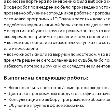
В качестве партнера по внедрению была выбрана к
В ходе работ по внедрению была произведена уста
проведено обучение сотрудников работе с програм
Установка программы «1С:Салон красоты» дало кл
• удобство ведения единой базы клиентов для всех 
• оперативный учет выручки в режиме online, что 
своевременно принимать решение по устранению 
• возможность анализа оказанных услуг, как по сети
или ином салоне;
• возможность анализа выручки по мастерам, что 
принять решение о его дальнейшей судьбе, либо по
избежать потерю выручки и как следствие клиентов
Выполнены следующие работы:
Ввод начальных остатков / помощь при вводе на
Доставка программных продуктов в офис заказч
Консультации по выбору программного обеспече
Обучение в группе в офисе заказчика