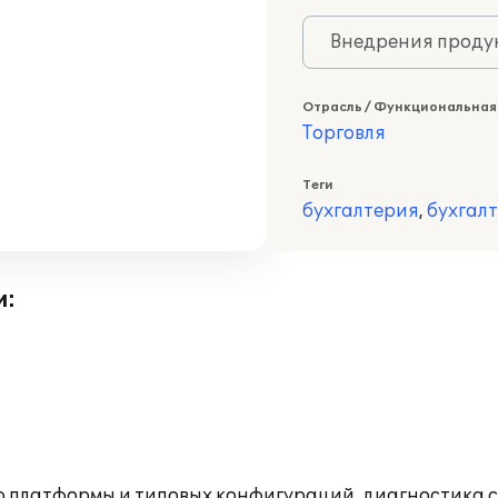
Внедрения продук
Отрасль / Функциональная
Торговля
Теги
бухгалтерия
,
бухгал
и:
ю платформы и типовых конфигураций, диагностика 