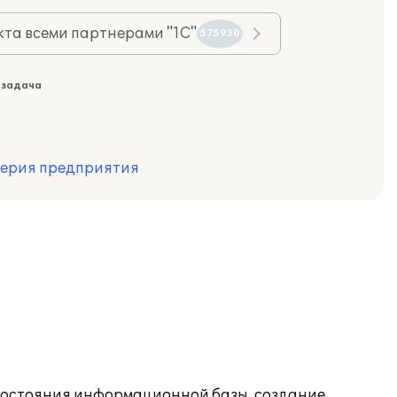
та всеми партнерами "1С"
575930
 задача
терия предприятия
состояния информационной базы, создание