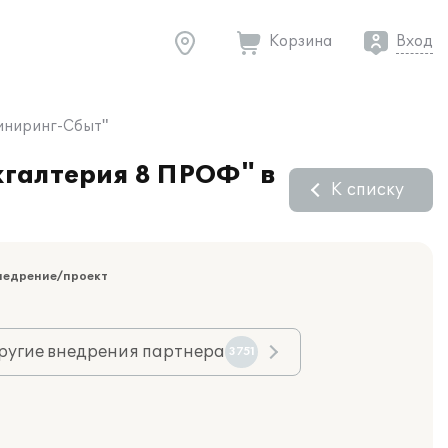
Корзина
Вход
иниринг-Сбыт"
хгалтерия 8 ПРОФ" в
К списку
недрение/проект
ругие внедрения партнера
3751