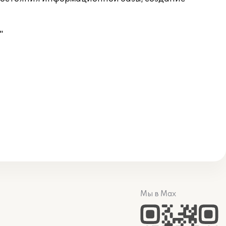
"
Мы в Max