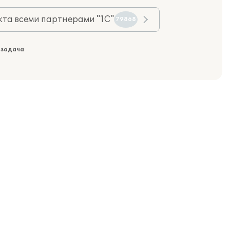
та всеми партнерами "1С"
79868
 задача