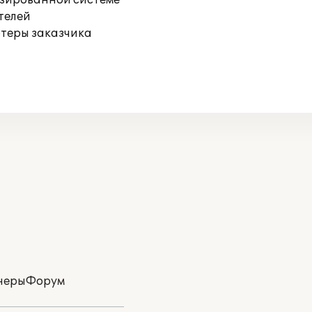
изированной системе
телей
ютеры заказчика
неры
Форум