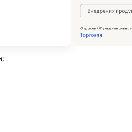
Внедрения продук
Отрасль / Функциональная
Торговля
и: