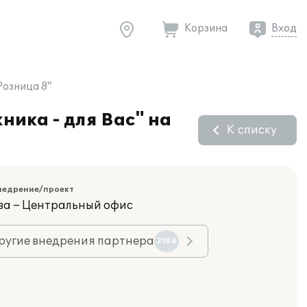
Корзина
Вход
Розница 8"
ика - для Вас" на
К списку
недрение/проект
ва – Центральный офис
ругие внедрения партнера
2104