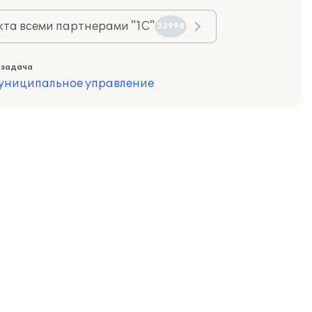
та всеми партнерами "1С"
33998
 задача
муниципальное управление