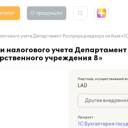
аталог
О продукции
алогового учета Департамент Росприроднадзора на базе «1
 и налогового учета Департамен
арственного учреждения 8»
Партнер, осуществивший в
LAD
Другие внедрени
Продукт
1С:Бухгалтерия госу