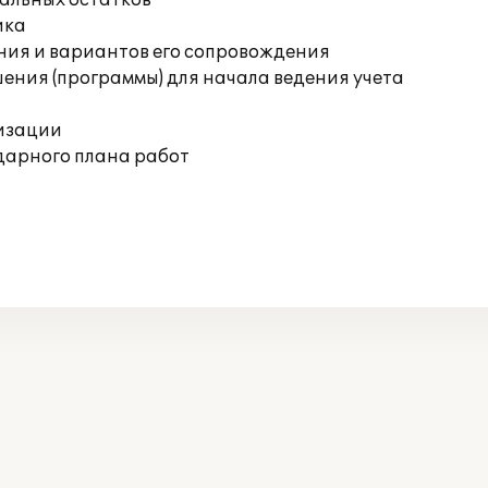
чальных остатков
ика
ния и вариантов его сопровождения
ения (программы) для начала ведения учета
изации
дарного плана работ