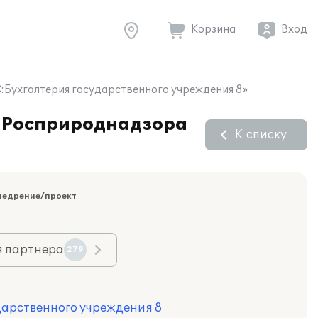
Корзина
Вход
С:Бухгалтерия государственного учреждения 8»
т Росприроднадзора
К списку
недрение/проект
я партнера
279
дарственного учреждения 8