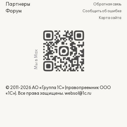
Партнеры
Обратная связь
Форум
Сообщить об ошибке
Карта сайта
Мы в Max
© 2011-2026 АО «Группа 1С» (правопреемник ООО
«1С»). Все права защищены.
websol@1c.ru