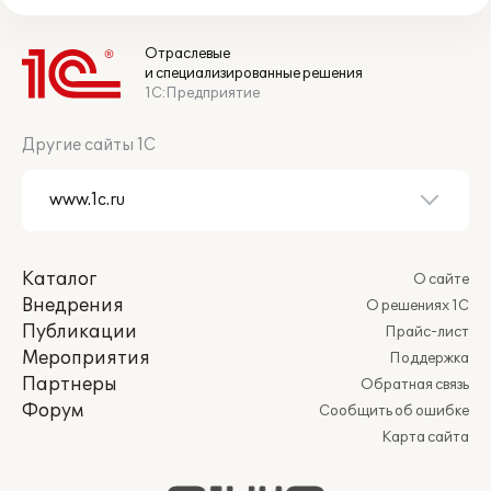
Отраслевые
и специализированные решения
1С:Предприятие
Другие сайты 1С
Каталог
О сайте
Внедрения
О решениях 1С
Публикации
Прайс-лист
Мероприятия
Поддержка
Партнеры
Обратная связь
Форум
Сообщить об ошибке
Карта сайта