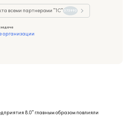
та всеми партнерами "1С"
575993
 задача
е организации
дприятия 8.0" главным образом повлияли