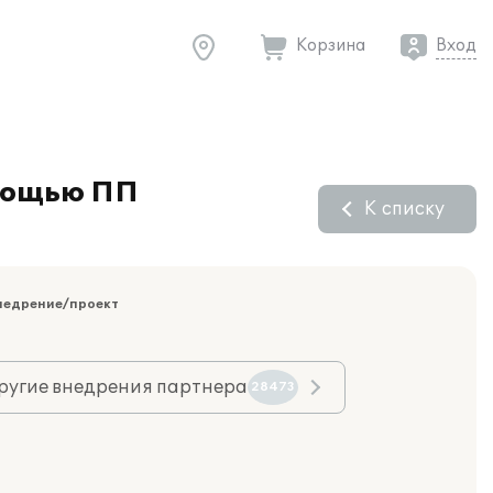
Корзина
Вход
омощью ПП
К списку
недрение/проект
ругие внедрения партнера
28473