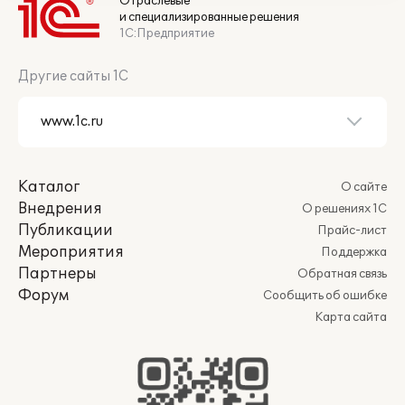
Отраслевые
и специализированные решения
1С:Предприятие
Другие сайты 1С
Каталог
О сайте
Внедрения
О решениях 1С
Публикации
Прайс-лист
Мероприятия
Поддержка
Партнеры
Обратная связь
Форум
Сообщить об ошибке
Карта сайта