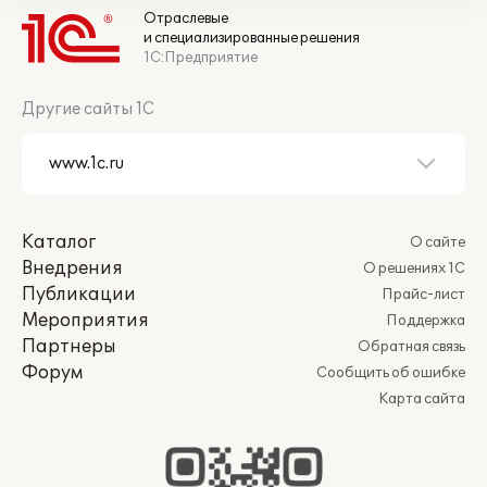
Отраслевые
и специализированные решения
1С:Предприятие
Другие сайты 1С
Каталог
О сайте
Внедрения
О решениях 1С
Публикации
Прайс-лист
Мероприятия
Поддержка
Партнеры
Обратная связь
Форум
Сообщить об ошибке
Карта сайта