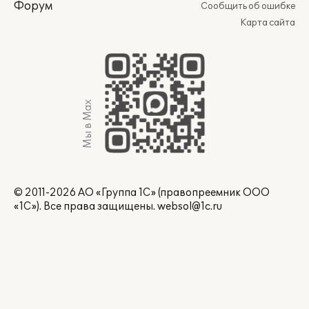
Форум
Сообщить об ошибке
Карта сайта
Мы в Max
© 2011-2026 АО «Группа 1С» (правопреемник ООО
«1С»). Все права защищены.
websol@1c.ru