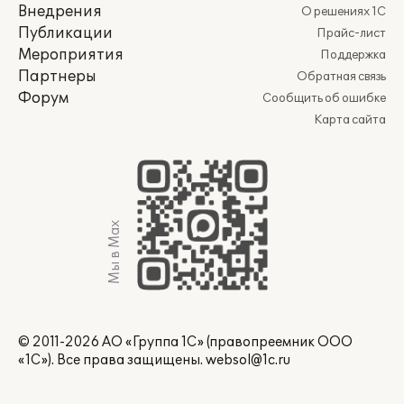
Внедрения
О решениях 1С
Публикации
Прайс-лист
Мероприятия
Поддержка
Партнеры
Обратная связь
Форум
Сообщить об ошибке
Карта сайта
Мы в Max
© 2011-2026 АО «Группа 1С» (правопреемник ООО
«1С»). Все права защищены.
websol@1c.ru