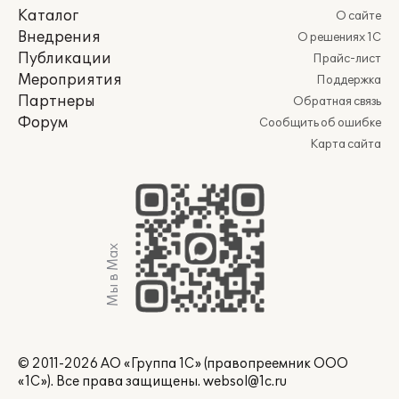
Каталог
О сайте
Внедрения
О решениях 1С
Публикации
Прайс-лист
Мероприятия
Поддержка
Партнеры
Обратная связь
Форум
Сообщить об ошибке
Карта сайта
Мы в Max
© 2011-2026 АО «Группа 1С» (правопреемник ООО
«1С»). Все права защищены.
websol@1c.ru