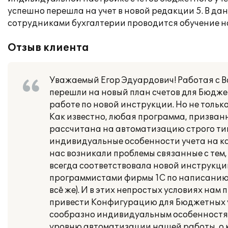
успешно перешла на учет в новой редакции 5. В да
сотрудниками бухгалтерии проводится обучение н
Отзыв клиента
Уважаемый Егор Эдуардович! Работая с В
перешли на новый план счетов для Бюдж
работе по новой инструкции. Но не тольк
Как известно, любая программа, призванна
рассчитана на автоматизацию строго тип
индивидуальные особенности учета на ка
нас возникали проблемы связанные с тем
всегда соответствовала новой инструкци
программистами фирмы 1С по написанию д
всё же). И в этих непростых условиях на
привести Конфигурацию для Бюджетных у
сообразно индивидуальным особенностям 
уровню автоматизации нашей работы, о к