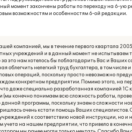
нный момент закончены работы по переходу на 6-ую 
овым возможностям и особенностям 6-ой редакции.
ашей компанией, мы в течение первого квартала 200
етных учреждений и в данный момент не испытываем 
о за это нам хотелось бы поблагодарить Вас и Ваших 
я облегчить нелегкий труд бухгалтера, в том числе и
овых операций, поскольку просто невозможно преду
ждом конкретном предприятии. Помимо этого, на пер
, что даже специально разработанная компанией 1С 
и (мы конечно понимаем всю сложность работы, пров
анной программы, поскольку знаем о сложности ново
м пришлась очень кстати помощь Ваших специалистов. 
чреждений к соответствию новой инструкции, но и 
учета на нашем предприятии, что привело в конечно
отором мы ранее могли только мечтать. Спасибо Вам 