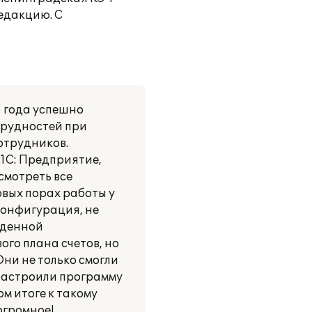
редакцию. С
5 года успешно
трудностей при
сотрудников.
 1С: Предприятие,
смотреть все
вых порах работы у
конфигурация, не
еденной
го плана счетов, но
Они не только смогли
настроили программу
м итоге к такому
огромное!