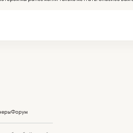
неры
Форум