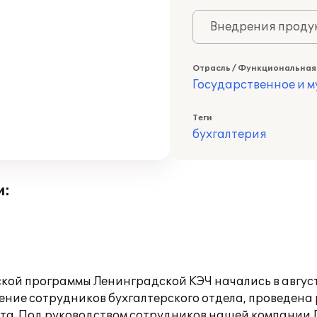
Внедрения продук
Отрасль / Функциональная
Государственное и 
Теги
бухгалтерия
и:
кой программы Ленинградской КЭЧ начались в авгус
ние сотрудников бухгалтерского отдела, проведена 
та. Под руководством сотрудников нашей компании