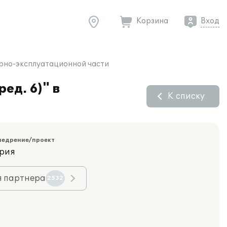
Корзина
Вход
ирно-эксплуатационной части
ед. 6)" в
К списку
недрение/проект
ория
я партнера
2532