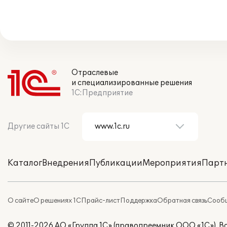
Отраслевые
и специализированные решения
1С:Предприятие
Другие сайты 1С
Каталог
Внедрения
Публикации
Мероприятия
Парт
О сайте
О решениях 1С
Прайс-лист
Поддержка
Обратная связь
Сообщ
© 2011-2026 АО «Группа 1С» (правопреемник ООО «1С»). 