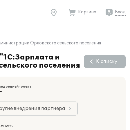
Корзина
Вход
дминистрации Орловского сельского поселения
"1С:Зарплата и
К списку
сельского поселения
недрение/проект
"
ругие внедрения партнера
 задача