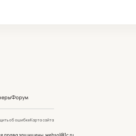
неры
Форум
ить об ошибке
Карта сайта
Все права защищены.
websol@1c.ru