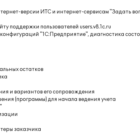
тернет-версии ИТС и интернет-сервисам "Задать воп
ту поддержки пользователей users.v8.1c.ru
 конфигураций "1С:Предприятие", диагностика сост
чальных остатков
ика
ния и вариантов его сопровождения
ения (программы) для начала ведения учета
"
изации
ютеры заказчика