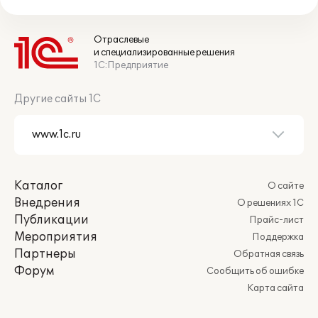
Отраслевые
и специализированные решения
1С:Предприятие
Другие сайты 1С
Каталог
О сайте
Внедрения
О решениях 1С
Публикации
Прайс-лист
Мероприятия
Поддержка
Партнеры
Обратная связь
Форум
Сообщить об ошибке
Карта сайта